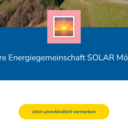
re Energiegemeinschaft SOLAR Mö
Jetzt unverbindlich vormerken