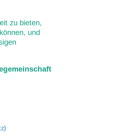
it zu bieten,
 können, und
sigen
iegemeinschaft
z)