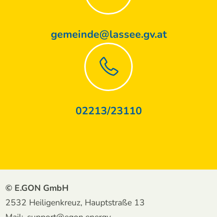
gemeinde@lassee.gv.at
02213/23110
© E.GON GmbH
2532 Heiligenkreuz, Hauptstraße 13
Mail:
support@egon.energy