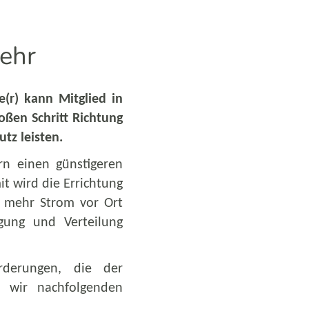
ehr
e(r) kann Mitglied in
ßen Schritt Richtung
tz leisten.
rn einen günstigeren
t wird die Errichtung
n mehr Strom vor Ort
gung und Verteilung
rderungen, die der
t wir nachfolgenden