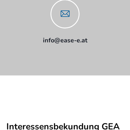
info@ease-e.at
Interessensbekundung GEA