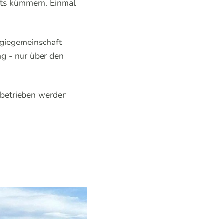
chts kümmern. Einmal
rgiegemeinschaft
ng - nur über den
e betrieben werden