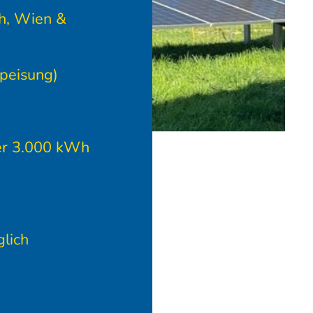
ch, Wien &
speisung)
ber 3.000 kWh
lich