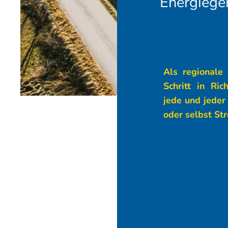
Energiege
Als regionale
Schritt in Ri
jede und jeder
oder selbst St