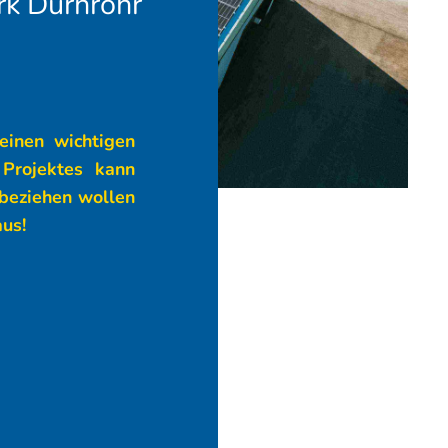
rk Dürnrohr
einen wichtigen
 Projektes kann
 beziehen wollen
aus!