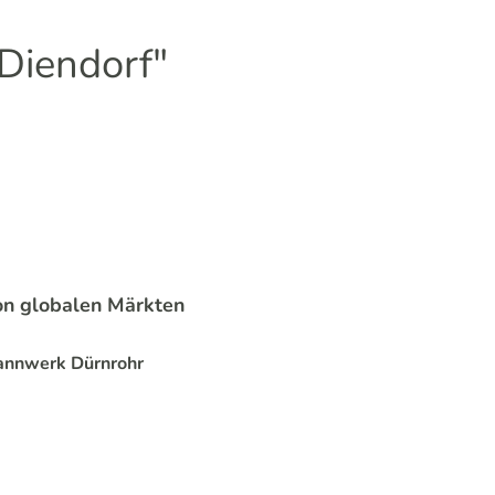
Diendorf"
on globalen Märkten
pannwerk Dürnrohr