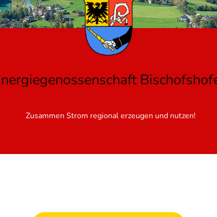
nergiegenossenschaft Bischofshof
Zusammen Strom regional erzeugen und nutzen!