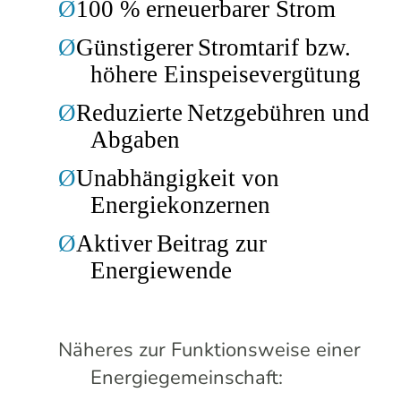
Ø
100 %
erneuerbarer
Strom
Ø
Günstigerer
Stromtarif bzw.
höhere Einspeisevergütung
Ø
Reduzierte
Netzgebühren
und
Abgaben
Ø
Unabhängigkeit
von
Energiekonzernen
Ø
Aktiver
Beitrag
zur
Energiewende
Näheres zur Funktionsweise einer
Energiegemeinschaft: