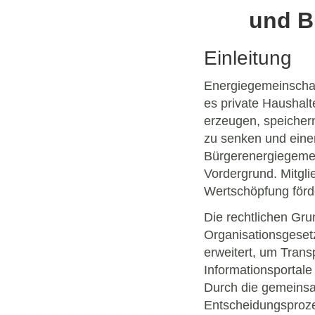
und B
Einleitung
Energiegemeinschaf
es private Haushal
erzeugen, speichern
zu senken und einen
Bürgerenergiegemei
Vordergrund. Mitgli
Wertschöpfung förde
Die rechtlichen Gru
Organisationsgeset
erweitert, um Trans
Informationsportale
Durch die gemeinsa
Entscheidungsprozes