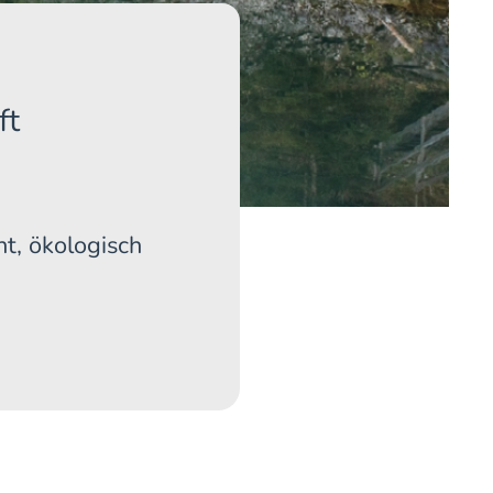
ft
t, ökologisch