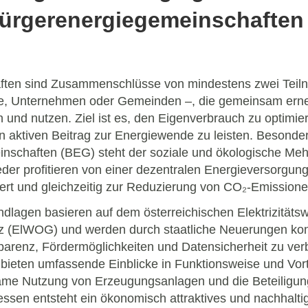
ürgerenergiegemeinschaften
ten sind Zusammenschlüsse von mindestens zwei Teiln
te, Unternehmen oder Gemeinden –, die gemeinsam ern
 und nutzen. Ziel ist es, den Eigenverbrauch zu optimie
 aktiven Beitrag zur Energiewende zu leisten. Besonder
nschaften (BEG) steht der soziale und ökologische Meh
eder profitieren von einer dezentralen Energieversorgung
rt und gleichzeitig zur Reduzierung von CO₂-Emissionen
ndlagen basieren auf dem österreichischen Elektrizitätsw
z (ElWOG) und werden durch staatliche Neuerungen kont
parenz, Fördermöglichkeiten und Datensicherheit zu verb
 bieten umfassende Einblicke in Funktionsweise und Vort
me Nutzung von Erzeugungsanlagen und die Beteiligun
sen entsteht ein ökonomisch attraktives und nachhalti