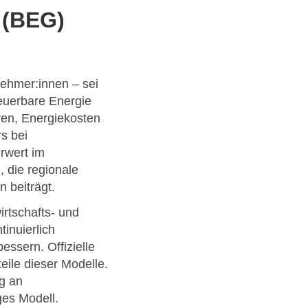
 (BEG)
ehmer:innen – sei
euerbare Energie
ren, Energiekosten
s bei
rwert im
, die regionale
 beiträgt.
irtschafts- und
inuierlich
essern. Offizielle
eile dieser Modelle.
g an
ges Modell.