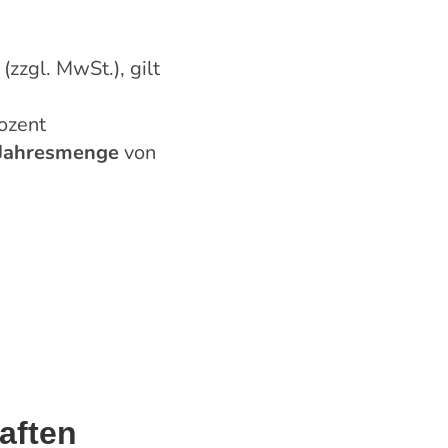
(zzgl. MwSt.), gilt
ozent
-Jahresmenge
von
aften